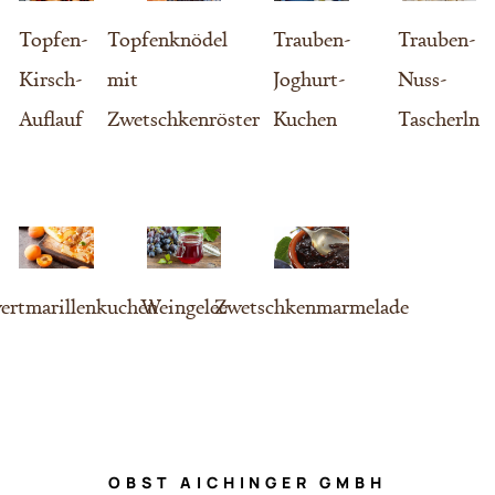
Topfen-
Topfenknödel
Trauben-
Trauben-
Kirsch-
mit
Joghurt-
Nuss-
Auflauf
Zwetschkenröster
Kuchen
Tascherln
wertmarillenkuchen
Weingelee
Zwetschkenmarmelade
OBST AICHINGER GMBH