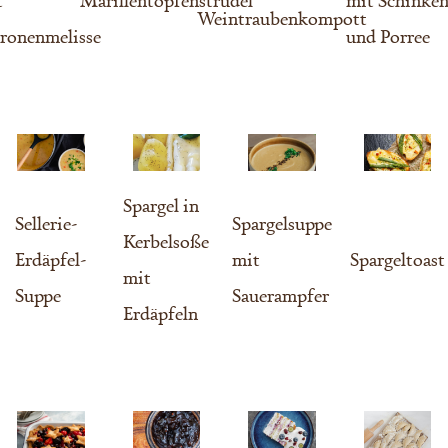
Weintraubenkompott
tronenmelisse
und Porree
Spargel in
Sellerie-
Spargelsuppe
Kerbelsoße
Erdäpfel-
mit
Spargeltoast
mit
Suppe
Sauerampfer
Erdäpfeln