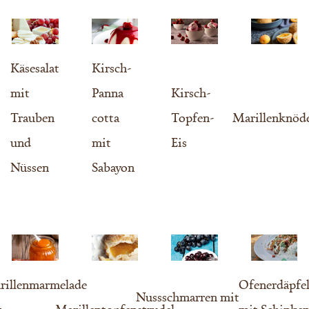
Käsesalat
Kirsch-
mit
Panna
Kirsch-
Trauben
cotta
Topfen-
Marillenknöd
und
mit
Eis
Nüssen
Sabayon
rillenmarmelade
Ofenerdäpfe
Nussschmarren mit
t
Marillentopfenstrudel
mit Schinke