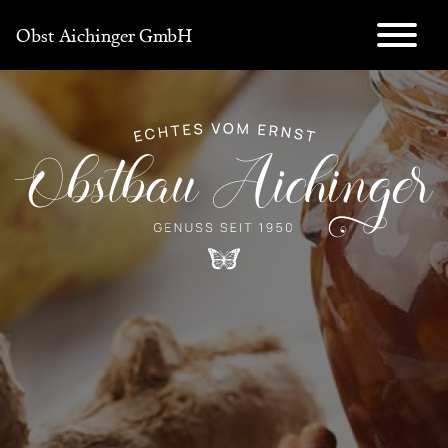
Skip
Obst Aichinger GmbH
to
main
content