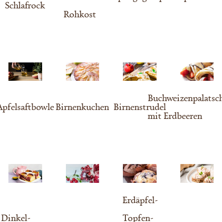
Schlafrock
Rohkost
Buchweizenpalatsc
Apfelsaftbowle
Birnenkuchen
Birnenstrudel
mit Erdbeeren
Erdäpfel-
Dinkel-
Topfen-