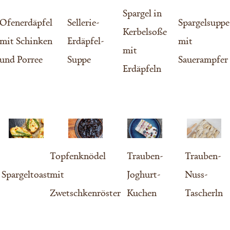
Spargel in
Ofenerdäpfel
Sellerie-
Spargelsuppe
Kerbelsoße
mit Schinken
Erdäpfel-
mit
mit
und Porree
Suppe
Sauerampfer
Erdäpfeln
Topfenknödel
Trauben-
Trauben-
Spargeltoast
mit
Joghurt-
Nuss-
Zwetschkenröster
Kuchen
Tascherln