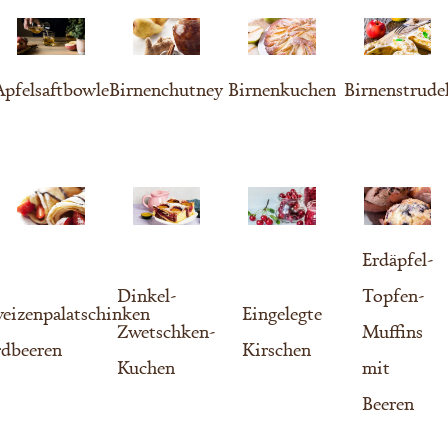
Apfelsaftbowle
Birnenchutney
Birnenkuchen
Birnenstrude
Erdäpfel-
Dinkel-
Topfen-
eizenpalatschinken
Eingelegte
Zwetschken-
Muffins
rdbeeren
Kirschen
Kuchen
mit
Beeren