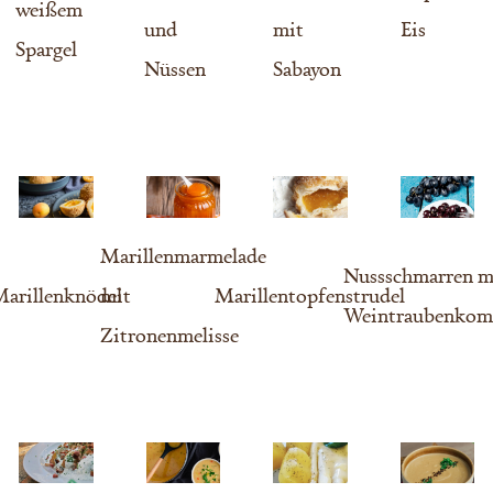
weißem
und
mit
Eis
Spargel
Nüssen
Sabayon
Marillenmarmelade
Nussschmarren m
arillenknödel
mit
Marillentopfenstrudel
Weintraubenkom
Zitronenmelisse