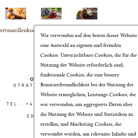
wertmarillenkuchen
Weingelee
Zwetschkenmarmelade
Wir verwenden auf den Seiten dieser Website
eine Auswahl an eigenen und fremden
Cookies: Unverzichtbare Cookies, die für die
Nutzung der Website erforderlich sind;
funktionale Cookies, die eine bessere
OBST AICHINGER GMBH
Benutzerfreundlichkeit bei der Nutzung der
STRATZDORFER STRASSE 21, 3494
THEISS BEI KREMS
Website ermöglichen; Leistungs-Cookies, die
TEL.: +43 2735/8650*HANDY: +43 664
wir verwenden, um aggregierte Daten über
39 13 999*E-MAIL:
die Nutzung der Website und Statistiken zu
ERNST@AICHINGER.CO.AT
erstellen; und Marketing-Cookies, die
verwendet werden, um relevante Inhalte und