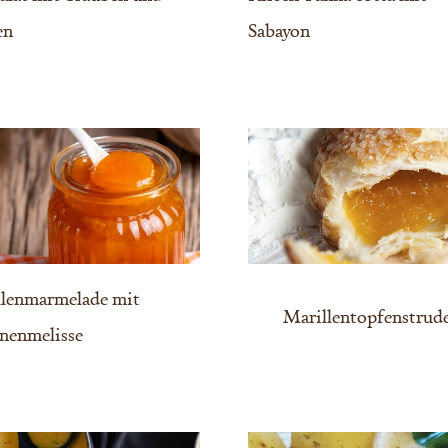
en
Sabayon
llenmarmelade mit
Marillentopfenstrud
nenmelisse