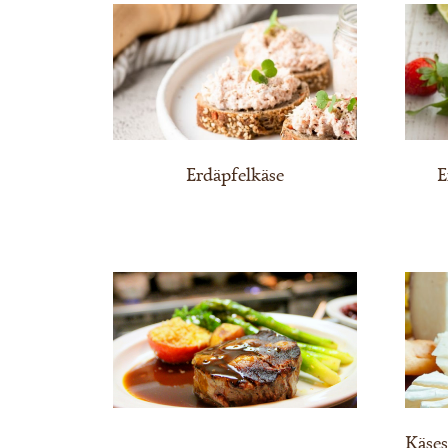
Erdäpfelkäse
E
Käses