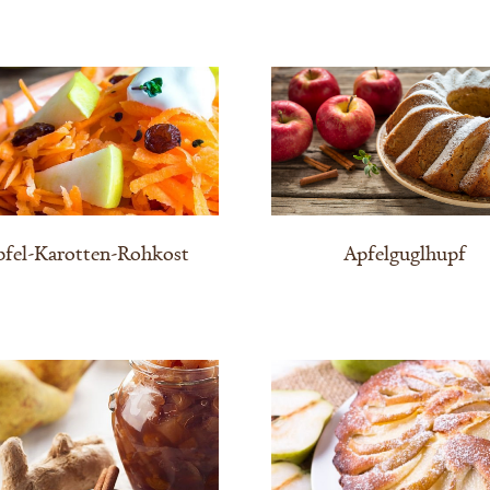
pfel-Karotten-Rohkost
Apfelguglhupf