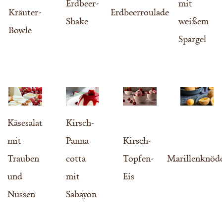
Erdbeer-
mit
Kräuter-
Erdbeerroulade
Shake
weißem
Bowle
Spargel
Käsesalat
Kirsch-
mit
Panna
Kirsch-
Trauben
cotta
Topfen-
Marillenknöd
und
mit
Eis
Nüssen
Sabayon