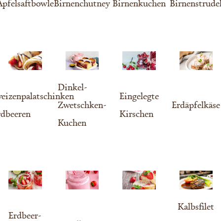
Apfelsaftbowle
Birnenchutney
Birnenkuchen
Birnenstrude
Dinkel-
eizenpalatschinken
Eingelegte
Zwetschken-
Erdäpfelkäse
rdbeeren
Kirschen
Kuchen
Kalbsfilet
Erdbeer-