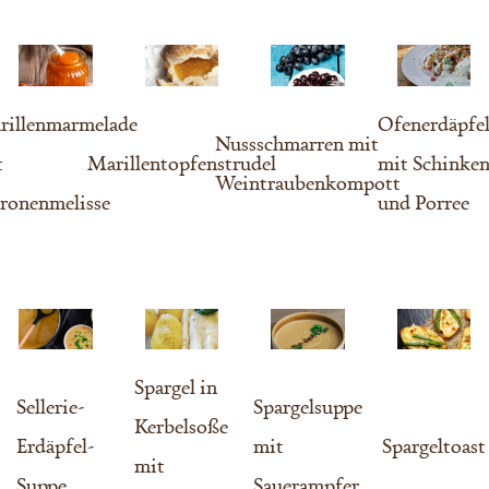
rillenmarmelade
Ofenerdäpfe
Nussschmarren mit
t
Marillentopfenstrudel
mit Schinke
Weintraubenkompott
tronenmelisse
und Porree
Spargel in
Sellerie-
Spargelsuppe
Kerbelsoße
Erdäpfel-
mit
Spargeltoast
mit
Suppe
Sauerampfer