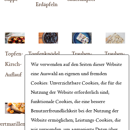
Erdäpfeln
Topfen-
Topfenknödel
Trauben-
Trauben-
Kirsch-
mit
Joghurt-
Nuss-
Wir verwenden auf den Seiten dieser Website
eine Auswahl an eigenen und fremden
Auflauf
Zwetschkenröster
Kuchen
Tascherln
Cookies: Unverzichtbare Cookies, die für die
Nutzung der Website erforderlich sind;
funktionale Cookies, die eine bessere
Benutzerfreundlichkeit bei der Nutzung der
Website ermöglichen; Leistungs-Cookies, die
wertmarillenkuchen
Weingelee
Zwetschkenmarmelade
wir verwenden, um aggregierte Daten über