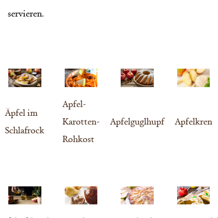
servieren.
Apfel-
Äpfel im
Karotten-
Apfelguglhupf
Apfelkren
Schlafrock
Rohkost